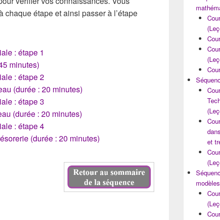
pour vérifier vos connaissances. Vous
la
mathém
 chaque étape et ainsi passer à l’étape
barre
Cour
latérale
(Leç
Cour
Cour
iale : étape 1
(Leç
45 minutes)
Cour
iale : étape 2
Séquence
eau (durée : 20 minutes)
Cour
iale : étape 3
Tech
(Leç
eau (durée : 20 minutes)
Cour
iale : étape 4
dans
résorerie (durée : 20 minutes)
et t
Cour
(Leç
Séquence
modèles
Cour
(Leç
Cour