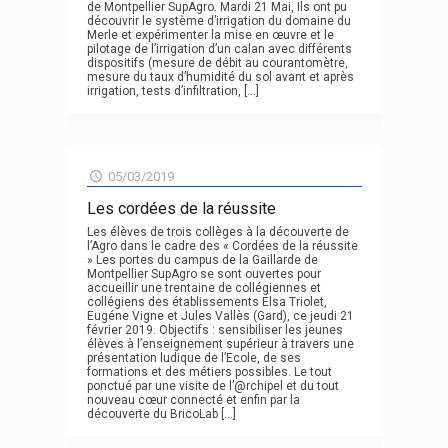
de Montpellier SupAgro. Mardi 21 Mai, Ils ont pu
découvrir le système d’irrigation du domaine du
Merle et expérimenter la mise en œuvre et le
pilotage de l’irrigation d’un calan avec différents
dispositifs (mesure de débit au courantomètre,
mesure du taux d’humidité du sol avant et après
irrigation, tests d’infiltration,
[…]
05/03/2019
Les cordées de la réussite
Les élèves de trois collèges à la découverte de
l’Agro dans le cadre des « Cordées de la réussite
» Les portes du campus de la Gaillarde de
Montpellier SupAgro se sont ouvertes pour
accueillir une trentaine de collégiennes et
collégiens des établissements Elsa Triolet,
Eugéne Vigne et Jules Vallès (Gard), ce jeudi 21
février 2019. Objectifs : sensibiliser les jeunes
élèves à l’enseignement supérieur à travers une
présentation ludique de l’Ecole, de ses
formations et des métiers possibles. Le tout
ponctué par une visite de l’@rchipel et du tout
nouveau cœur connecté et enfin par la
découverte du BricoLab
[…]