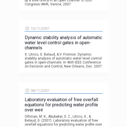
by a side orifice in an open channel. In 32th
Congress IAHR, Venice, 2007.
10/11/2007
Dynamic stability analysis of automatic
water level control gates in open-
channels
X. Litrico, G. Belaud, & V. Fromion. Dynamic
stability analysis of automatic water level control
gates in open-channels. In 46th IEEE Conference
on Decision and Control, New Orleans, Dec. 2007.
08/11/2007
Laboratory evaluation of free overfall
equations for predicting water profile
over weir
Othman, M. K., Abubakar, S. Z., Litrico, X., &
Belaud, G. (2007). Laboratory evaluation of free
overfall equations for predicting water profile over