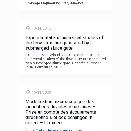
Drainage Engineering, 137, 446-453
10/11/2010
Experimental and numerical studies of
the flow structure generated by a
submerged sluice gate
L.Cassan & G. Belaud. 2010. Experimental and
numerical studies of the flow structure generated
by a submerged sluice gate. Congrès européen
IAHR, Edimburgh, 2010
10/11/2009
Modélisation macroscopique des
inondations fluviales et urbaines –
Prise en compte des écoulements
directionnels et des échanges lit
majeur – lit mineur
https://tel.archives-ouvertes.fr/tel-