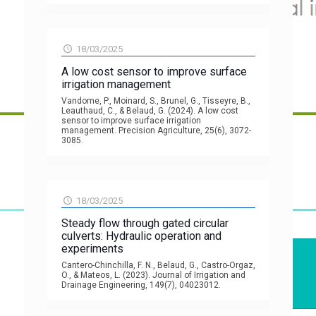
18/03/2025
A low cost sensor to improve surface
irrigation management
Vandome, P., Moinard, S., Brunel, G., Tisseyre, B.,
Leauthaud, C., & Belaud, G. (2024). A low cost
sensor to improve surface irrigation
management. Precision Agriculture, 25(6), 3072-
3085.
18/03/2025
Steady flow through gated circular
culverts: Hydraulic operation and
experiments
Cantero-Chinchilla, F. N., Belaud, G., Castro-Orgaz,
O., & Mateos, L. (2023). Journal of Irrigation and
Drainage Engineering, 149(7), 04023012.