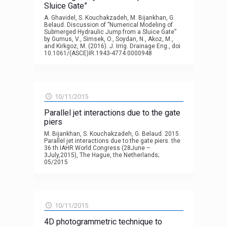
Sluice Gate”
A. Ghavidel, S. Kouchakzadeh, M. Bijankhan, G.
Belaud. Discussion of ”Numerical Modeling of
Submerged Hydraulic Jump from a Sluice Gate”
by Gumus, V., Simsek, O., Soydan, N., Akoz, M.,
and Kirkgoz, M. (2016). J. Irrig. Drainage Eng., doi
10.1061/(ASCE)IR.1943-4774.0000948
10/11/2015
Parallel jet interactions due to the gate
piers
M. Bijankhan, S. Kouchakzadeh, G. Belaud. 2015.
Parallel jet interactions due to the gate piers. the
36 th IAHR World Congress (28June –
3July,2015), The Hague, the Netherlands;
05/2015
10/11/2015
4D photogrammetric technique to