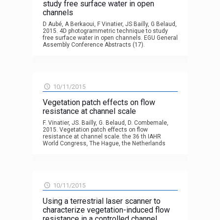
study free surface water in open
channels
D Aubé, A Berkaoui, F Vinatier, JS Bailly, G Belaud,
2015. 4D photogrammetric technique to study
free surface water in open channels. EGU General
Assembly Conference Abstracts (17).
10/11/2015
Vegetation patch effects on flow
resistance at channel scale
F. Vinatier, JS. Bailly, G. Belaud, D. Combemale,
2015. Vegetation patch effects on flow
resistance at channel scale. the 36 th IAHR
World Congress, The Hague, the Netherlands
10/11/2015
Using a terrestrial laser scanner to
characterize vegetation-induced flow
resistance in a controlled channel