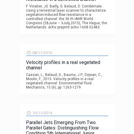
F. Vinatier, JS. Bailly, G. Belaud, D. Combemale.
Using a terrestrial laser scanner to characterize
vegetation-induced flow resistance in a
controlled channel. the 36 th IAHR World
Congress (28June – 3July,2015), The Hague, the
Netherlands. arXiv preprint arXiv:1608.02483.
08/11/2015
Velocity profiles in a real vegetated
channel
Cassan, L., Belaud, G., Baume, J.P., Dejean, C.,
Moulin, F., 2015. Velocity profiles in a real
vegetated channel. Environmental Fluid
Mechanics, 15 (6), pp. 1263-1279.
10/11/2014
Parallel Jets Emerging From Two
Parallel Gates: Distinguishing Flow
Condition 5th International Junior