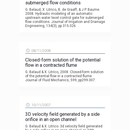
submerged flow conditions
G. Belaud, X. Litrico, B. de Graaff, & J.P. Baume.
2008. Hydraulic modeling of an automatic
upstream water level control gate for submerged
flow conditions. Journal of Irrigation and Drainage
Engineering, 134(3), pp 315-326.
08/11/2008
Closed-form solution of the potential
flow in a contracted flume
G. Belaud & X. Litrico, 2008. Closed-form solution
of the potential flow in a contracted flume.
Journal of Fluid Mechanics, 599, pp299-307.
10/11/2007
3D velocity field generated by a side
orifice in an open channel
G. Belaud & X. Litrico. 3d velocity field generated