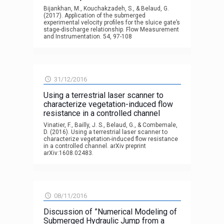
Bijankhan, M., Kouchakzadeh, S., & Belaud, G.
(2017). Application of the submerged
experimental velocity profiles for the sluice gate’s
stage-discharge relationship. Flow Measurement
and Instrumentation. 54, 97-108
31/12/2016
Using a terrestrial laser scanner to
characterize vegetation-induced flow
resistance in a controlled channel
Vinatier, F., Bailly, J. S., Belaud, G., & Combemale,
D. (2016). Using a terrestrial laser scanner to
characterize vegetation-induced flow resistance
in a controlled channel. arXiv preprint
arXiv:1608.02483.
08/11/2016
Discussion of ”Numerical Modeling of
Submerged Hydraulic Jump from a