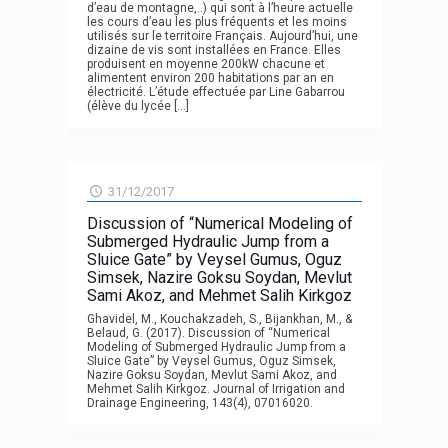
d’eau de montagne,..) qui sont à l’heure actuelle
les cours d’eau les plus fréquents et les moins
utilisés sur le territoire Français. Aujourd’hui, une
dizaine de vis sont installées en France. Elles
produisent en moyenne 200kW chacune et
alimentent environ 200 habitations par an en
électricité. L’étude effectuée par Line Gabarrou
(élève du lycée
[…]
31/12/2017
Discussion of “Numerical Modeling of
Submerged Hydraulic Jump from a
Sluice Gate” by Veysel Gumus, Oguz
Simsek, Nazire Goksu Soydan, Mevlut
Sami Akoz, and Mehmet Salih Kirkgoz
Ghavidel, M., Kouchakzadeh, S., Bijankhan, M., &
Belaud, G. (2017). Discussion of “Numerical
Modeling of Submerged Hydraulic Jump from a
Sluice Gate” by Veysel Gumus, Oguz Simsek,
Nazire Goksu Soydan, Mevlut Sami Akoz, and
Mehmet Salih Kirkgoz. Journal of Irrigation and
Drainage Engineering, 143(4), 07016020.