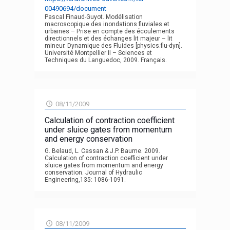
00490694/document
Pascal Finaud-Guyot. Modélisation
macroscopique des inondations fluviales et
urbaines – Prise en compte des écoulements
directionnels et des échanges lit majeur – lit
mineur. Dynamique des Fluides [physics.flu-dyn].
Université Montpellier II – Sciences et
Techniques du Languedoc, 2009. Français.
08/11/2009
Calculation of contraction coefficient
under sluice gates from momentum
and energy conservation
G. Belaud, L. Cassan & J.P. Baume. 2009.
Calculation of contraction coefficient under
sluice gates from momentum and energy
conservation. Journal of Hydraulic
Engineering,135: 1086-1091.
08/11/2009