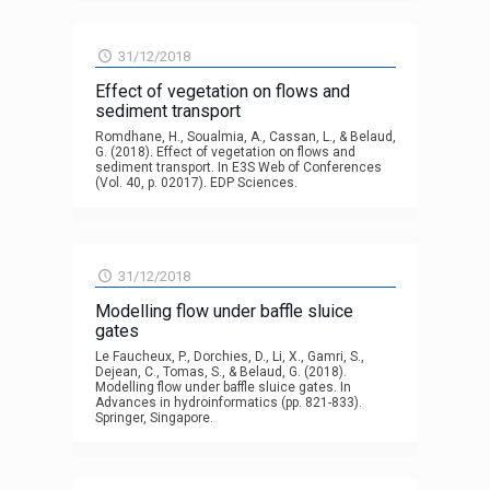
31/12/2018
Effect of vegetation on flows and
sediment transport
Romdhane, H., Soualmia, A., Cassan, L., & Belaud,
G. (2018). Effect of vegetation on flows and
sediment transport. In E3S Web of Conferences
(Vol. 40, p. 02017). EDP Sciences.
31/12/2018
Modelling flow under baffle sluice
gates
Le Faucheux, P., Dorchies, D., Li, X., Gamri, S.,
Dejean, C., Tomas, S., & Belaud, G. (2018).
Modelling flow under baffle sluice gates. In
Advances in hydroinformatics (pp. 821-833).
Springer, Singapore.