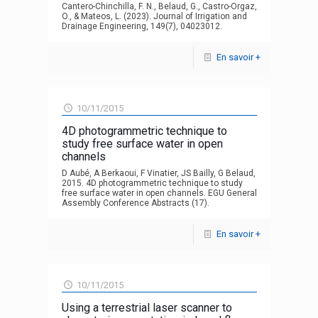
Cantero-Chinchilla, F. N., Belaud, G., Castro-Orgaz,
O., & Mateos, L. (2023). Journal of Irrigation and
Drainage Engineering, 149(7), 04023012.
En savoir +
10/11/2015
4D photogrammetric technique to
study free surface water in open
channels
D Aubé, A Berkaoui, F Vinatier, JS Bailly, G Belaud,
2015. 4D photogrammetric technique to study
free surface water in open channels. EGU General
Assembly Conference Abstracts (17).
En savoir +
10/11/2015
Using a terrestrial laser scanner to