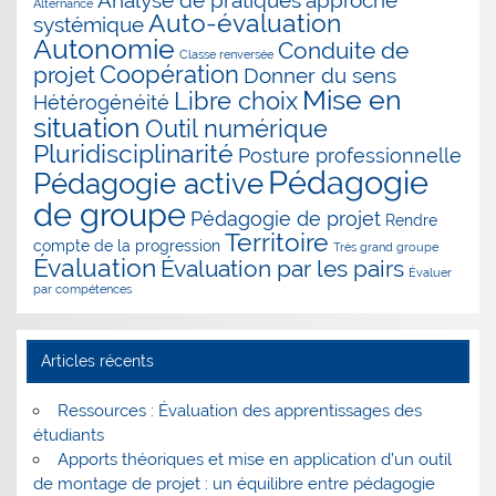
Analyse de pratiques
approche
Alternance
Auto-évaluation
systémique
Autonomie
Conduite de
Classe renversée
Coopération
projet
Donner du sens
Mise en
Libre choix
Hétérogénéité
situation
Outil numérique
Pluridisciplinarité
Posture professionnelle
Pédagogie
Pédagogie active
de groupe
Pédagogie de projet
Rendre
Territoire
compte de la progression
Très grand groupe
Évaluation
Évaluation par les pairs
Évaluer
par compétences
Articles récents
Ressources : Évaluation des apprentissages des
étudiants
Apports théoriques et mise en application d’un outil
de montage de projet : un équilibre entre pédagogie