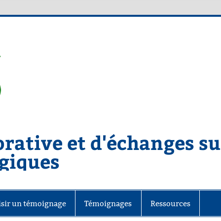
rative et d'échanges sur
giques
isir un témoignage
Témoignages
Ressources