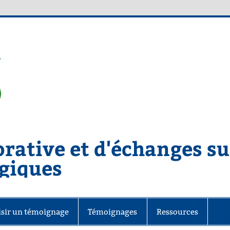
rative et d'échanges sur
giques
isir un témoignage
Témoignages
Ressources