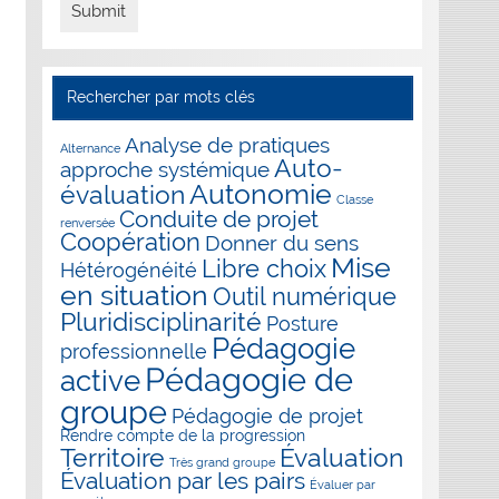
Rechercher par mots clés
Analyse de pratiques
Alternance
Auto-
approche systémique
Autonomie
évaluation
Classe
Conduite de projet
renversée
Coopération
Donner du sens
Mise
Libre choix
Hétérogénéité
en situation
Outil numérique
Pluridisciplinarité
Posture
Pédagogie
professionnelle
Pédagogie de
active
groupe
Pédagogie de projet
Rendre compte de la progression
Évaluation
Territoire
Très grand groupe
Évaluation par les pairs
Évaluer par